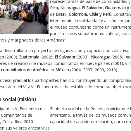
representantes de base de comunidades y
Rica, Nicaragua, El Salvador, Guatemala y
de
Brasil, Colombia, Chile y Perú
. Constitu
intercambio, la solidaridad y acción con
el museo comunitario como un instrumento 
por sí mismos su patrimonio cultural, cons
nos y marginados de las Américas”.
a desarrollado un proyecto de organización y capacitación colectiva, 
co
(2000),
Guatemala
(2002),
El Salvador
(2003),
Nicaragua
(2005),
Ve
leres de creación de museos comunitarios en nueve países (2001); y c
comunitarios de América
en
México
(2004, 2007, 2009, 2010).
oceso gradual los participantes han ido construyendo un compromiso c
ultado del VI y VII Encuentros se ha establecido como su objeto socia
 social (misión)
El objeto social de la Red es propiciar qu
americano, a través de los museos comunit
capacidad de autodeterminación, para cons
n sus valores ancestrales.