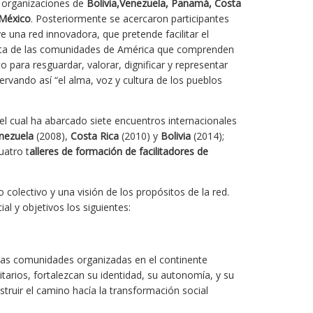
 organizaciones de
Bolivia,Venezuela, Panamá, Costa
 México
. Posteriormente se acercaron participantes
ye una red innovadora, que pretende facilitar el
junta de las comunidades de América que comprenden
para resguardar, valorar, dignificar y representar
ervando así “el alma, voz y cultura de los pueblos
el cual ha abarcado siete encuentros internacionales
nezuela
(2008),
Costa Rica
(2010) y
Bolivia
(2014);
uatro t
alleres de formación de facilitadores de
olectivo y una visión de los propósitos de la red.
l y objetivos los siguientes:
e las comunidades organizadas en el continente
arios, fortalezcan su identidad, su autonomía, y su
truir el camino hacía la transformación social