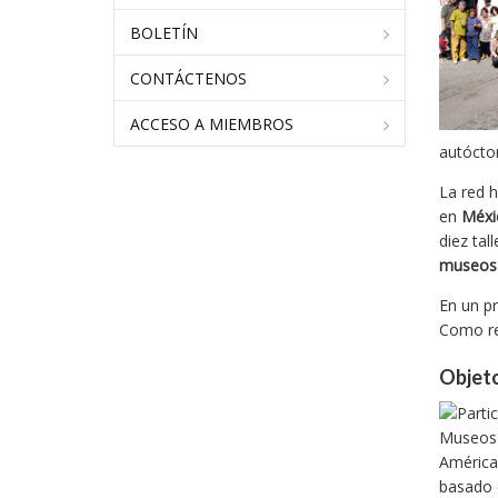
BOLETÍN
CONTÁCTENOS
ACCESO A MIEMBROS
autócto
La red h
en
Méxi
diez tal
museos 
En un pr
Como res
Objeto
basado e