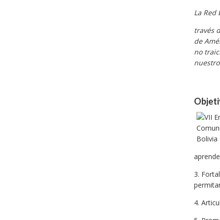
La Red 
través 
de Amér
no trai
nuestro
Objet
aprender
3. Forta
permita
4. Artic